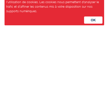
l’utilisation de cookies. Les cookies nous permettent d'analyser le
trafic et d’affiner les contenus mis à votre disposition sur nos
supports numériques.
Parti Socialiste Neuchâtelois
Avenue de la Gare 3
2000 Neuchâtel
Contact
secretariat@psn.ch