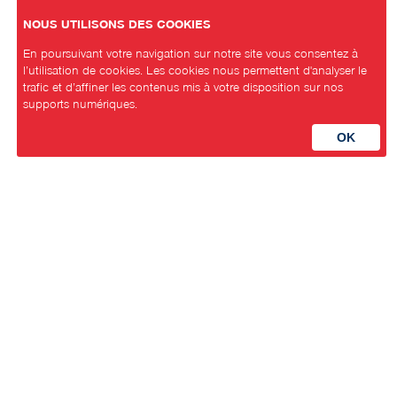
NOUS UTILISONS DES COOKIES
En poursuivant votre navigation sur notre site vous consentez à
l’utilisation de cookies. Les cookies nous permettent d'analyser le
trafic et d’affiner les contenus mis à votre disposition sur nos
supports numériques.
Parti Socialiste Neuchâtelois
Avenue de la Gare 3
2000 Neuchâtel
Contact
secretariat@psn.ch
+41 32 721 11 80