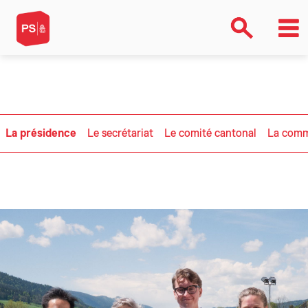
la-presidencela-presidencela-presidencela-presidencela-
presidencela-presidencela-presidencela-presidencela-presidencela-
presidence>ArrayYESYESYESYES
La présidence
Le secrétariat
Le comité cantonal
La commi