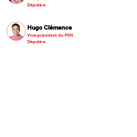
Député-e
Hugo Clémence
Vice-président du PSN
Député-e