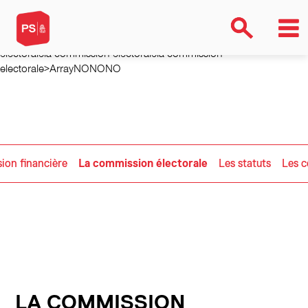
la-commission-electoralela-commission-electoralela-commission-
electoralela-commission-electoralela-commission-electoralela-
commission-electoralela-commission-electoralela-commission-
electoralela-commission-electoralela-commission-
electorale>ArrayNONONO
ion financière
La commission électorale
Les statuts
Les 
LA COMMISSION