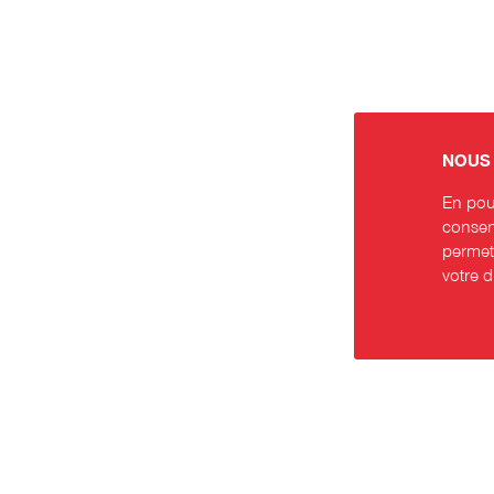
NOUS 
En pour
consent
permett
votre 