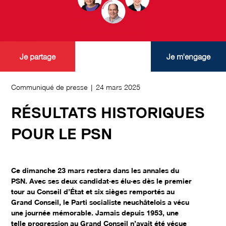
Je partage
Je m'engage
Communiqué de presse | 24 mars 2025
RÉSULTATS HISTORIQUES
POUR LE PSN
Ce dimanche 23 mars restera dans les annales du
PSN. Avec ses deux candidat·es élu·es dès le premier
tour au Conseil d’État et six sièges remportés au
Grand Conseil, le Parti socialiste neuchâtelois a vécu
une journée mémorable. Jamais depuis 1953, une
telle progression au Grand Conseil n’avait été vécue