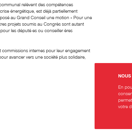
il communal relèvent des compétences
rise énergétique, est déjà partiellement
éposé au Grand Conseil une motion « Pour une
utres projets soumis au Congrès sont autant
pour les député·es ou conseiller·ères
et commissions internes pour leur engagement
 pour avancer vers une société plus solidaire,
NOUS 
En pour
consent
permett
votre 