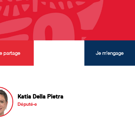
e partage
Je m'engage
Katia Della Pietra
Député-e