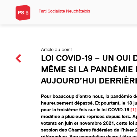
Parti Socialiste Neuchâtelois
Article du point
LOI COVID-19 – UN OUI 
MÊME SI LA PANDÉMIE 
AUJOURD’HUI DERRIÈR
Pour beaucoup d’entre nous, la pandémie d
heureusement dépassé. Et pourtant,
l
e 18 j
pour la troisième fois sur la loi COVID-19
[1]
modifiée à plusieurs reprises depuis lors. 
votants en juin et novembre 2021, cette loi a
session des Chambres fédérales de l’hiver 
référendum. Son acceptation devrait être en