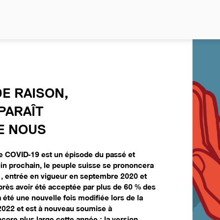
NO
DE RAISON,
PARAÎT
E NOUS
e COVID-19 est un épisode du passé et
uin prochain, le peuple suisse se prononcera
,
entrée en vigueur en septembre 2020 et
Après avoir été acceptée par plus de 60 % des
 été une nouvelle fois modifiée lors de la
2022 et est à nouveau soumise à
core plus large cette année : la version