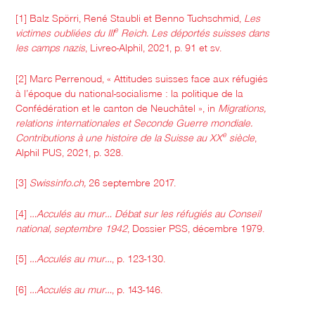
[1] Balz Spörri, René Staubli et Benno Tuchschmid,
Les
e
victimes
oubliées du III
Reich. Les déportés suisses dans
les camps nazis
, Livreo-Alphil, 2021, p. 91 et sv.
[2] Marc Perrenoud, « Attitudes suisses face aux réfugiés
à l’époque du national-socialisme : la politique de la
Confédération et le canton de Neuchâtel », in
Migrations,
relations internationales et Seconde Guerre mondiale.
e
Contributions à une histoire de la Suisse au XX
siècle
,
Alphil PUS, 2021, p. 328.
[3]
Swissinfo.ch,
26 septembre 2017.
[4]
…Acculés au mur… Débat sur les réfugiés au Conseil
national, septembre 1942
, Dossier PSS, décembre 1979.
[5]
…Acculés au mur…
, p. 123-130.
[6]
…Acculés au mur…
, p. 143-146.