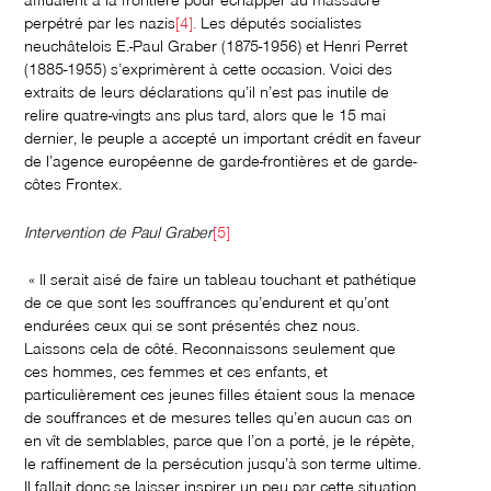
perpétré par les nazis
[4].
Les députés socialistes
neuchâtelois E.-Paul Graber (1875-1956) et Henri Perret
(1885-1955) s’exprimèrent à cette occasion. Voici des
extraits de leurs déclarations qu’il n’est pas inutile de
relire quatre-vingts ans plus tard, alors que le 15 mai
dernier, le peuple a accepté un important crédit en faveur
de l’agence européenne de garde-frontières et de garde-
côtes Frontex.
Intervention de Paul Graber
[5]
« Il serait aisé de faire un tableau touchant et pathétique
de ce que sont les souffrances qu’endurent et qu’ont
endurées ceux qui se sont présentés chez nous.
Laissons cela de côté. Reconnaissons seulement que
ces hommes, ces femmes et ces enfants, et
particulièrement ces jeunes filles étaient sous la menace
de souffrances et de mesures telles qu’en aucun cas on
en vît de semblables, parce que l’on a porté, je le répète,
le raffinement de la persécution jusqu’à son terme ultime.
Il fallait donc se laisser inspirer un peu par cette situation