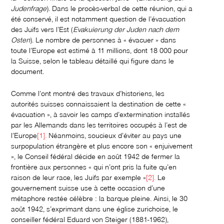
Judenfrage
). Dans le procès-verbal de cette réunion, qui a
été conservé, il est notamment question de l’évacuation
des Juifs vers l’Est (
Evakuierung der Juden nach dem
Osten
). Le nombre de personnes à « évacuer » dans
toute l’Europe est estimé à 11 millions, dont 18 000 pour
la Suisse, selon le tableau détaillé qui figure dans le
document.
Comme l’ont montré des travaux d’historiens, les
autorités suisses connaissaient la destination de cette «
évacuation », à savoir les camps d’extermination installés
par les Allemands dans les territoires occupés à l’est de
l’Europe
[1].
Néanmoins, soucieux d’éviter au pays une
surpopulation étrangère et plus encore son « enjuivement
», le Conseil fédéral décide en août 1942 de fermer la
frontière aux personnes « qui n’ont pris la fuite qu’en
raison de leur race, les Juifs par exemple »
[2].
Le
gouvernement suisse use à cette occasion d’une
métaphore restée célèbre : la barque pleine. Ainsi, le 30
août 1942, s’exprimant dans une église zurichoise, le
conseiller fédéral Eduard von Steiger (1881-1962),