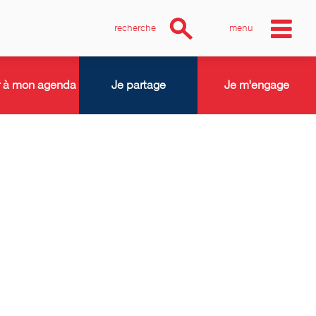
recherche
menu
r à mon agenda
Je partage
Je m'engage