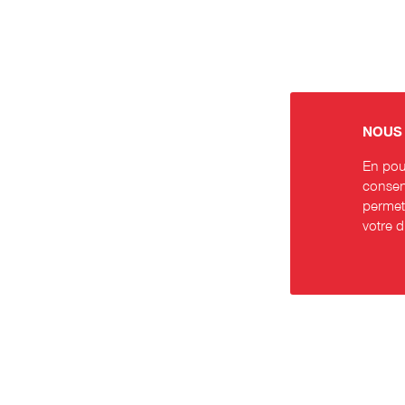
NOUS 
En pour
consent
permett
votre 